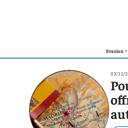
Evasion
03/11/
Pou
of
au