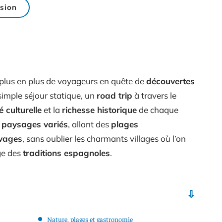
sion
plus en plus de voyageurs en quête de
découvertes
 simple séjour statique, un
road trip
à travers le
é culturelle
et la
richesse historique
de chaque
s
paysages variés
, allant des
plages
vages
, sans oublier les charmants villages où l’on
ge des
traditions espagnoles
.
Nature, plages et gastronomie