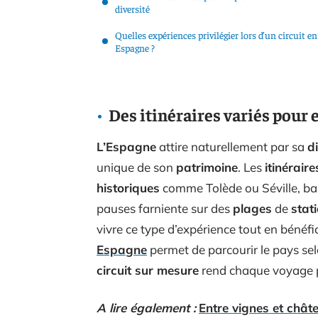
diversité
Quelles expériences privilégier lors d’un circuit en
Espagne ?
Des itinéraires variés pour
L’Espagne
attire naturellement par sa
d
unique de son
patrimoine
. Les
itinéraire
historiques
comme Tolède ou Séville, b
pauses farniente sur des
plages
de
stat
vivre ce type d’expérience tout en bénéf
Espagne
permet de parcourir le pays sel
circuit sur mesure
rend chaque voyage p
A lire également :
Entre vignes et chât