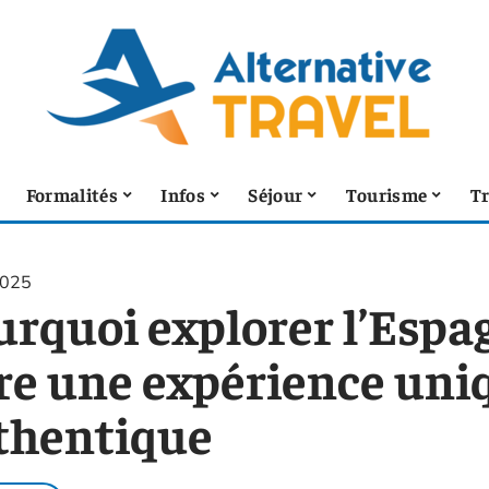
Formalités
Infos
Séjour
Tourisme
T
2025
rquoi explorer l’Espag
fre une expérience uni
thentique