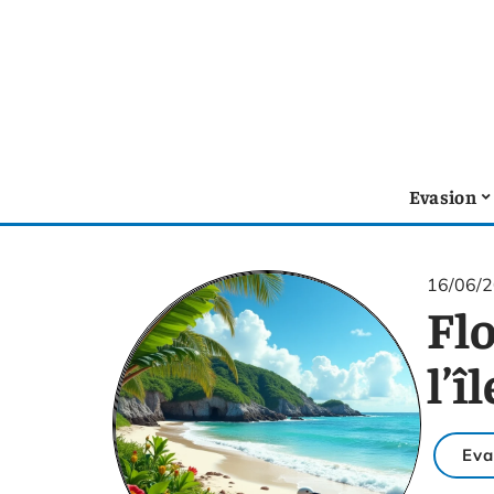
Evasion
16/06/
Fl
l’î
Eva