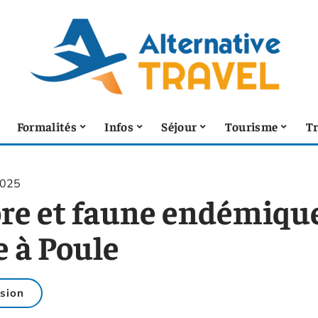
Formalités
Infos
Séjour
Tourisme
T
2025
ore et faune endémique
le à Poule
sion