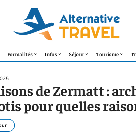
Formalités
Infos
Séjour
Tourisme
T
2025
isons de Zermatt : arc
otis pour quelles raiso
our