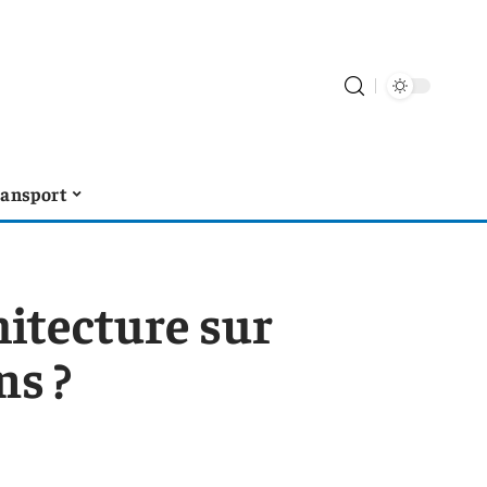
ransport
hitecture sur
ns ?