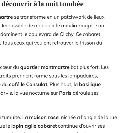
 découvrir à la nuit tombée
artre
se transforme en un patchwork de lieux
. Impossible de manquer le
moulin rouge
: son
s dominent le boulevard de Clichy. Ce cabaret,
re tous ceux qui veulent retrouver le frisson du
e cœur du
quartier montmartre
bat plus fort. Les
ortraits prennent forme sous les lampadaires,
se du
café le Consulat
. Plus haut, la
basilique
 parvis, la vue nocturne sur
Paris
déroule ses
du tumulte. La
maison rose
, nichée à l’angle de la rue
que le
lapin agile cabaret
continue d’ouvrir ses