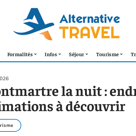
Formalités
Infos
Séjour
Tourisme
T
2026
tmartre la nuit : endr
imations à découvrir
risme