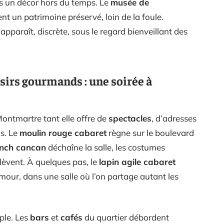
 un décor hors du temps. Le
musée de
nt un patrimoine préservé, loin de la foule.
apparaît, discrète, sous le regard bienveillant des
sirs gourmands : une soirée à
ontmartre tant elle offre de
spectacles
, d’adresses
ds. Le
moulin rouge cabaret
règne sur le boulevard
ench cancan
déchaîne la salle, les costumes
lèvent. À quelques pas, le
lapin agile cabaret
mour, dans une salle où l’on partage autant les
mple. Les
bars
et
cafés
du quartier débordent