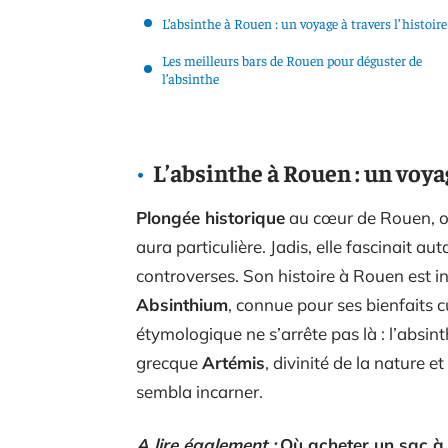
L’absinthe à Rouen : un voyage à travers l’histoire
Les meilleurs bars de Rouen pour déguster de
l’absinthe
L’absinthe à Rouen : un voyag
Plongée historique
au cœur de Rouen, où 
aura particulière. Jadis, elle fascinait au
controverses. Son histoire à Rouen est in
Absinthium
, connue pour ses bienfaits c
étymologique ne s’arrête pas là : l’absi
grecque
Artémis
, divinité de la nature 
sembla incarner.
A lire également :
Où acheter un sac à