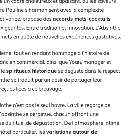
e un cadre chaleureux et apaisant, où les saveurs
ffe Pauline s’harmonisent avec la complexité
 et variée, propose des
accords mets-cocktails
 exigeantes. Entre tradition et innovation, L’Absinthe
rmets en quête de nouvelles expériences gustatives.
erne, tout en rendant hommage à l’histoire de
ancien commercial, ainsi que Yoan, manager et
 le
spiritueux historique
se déguste dans le respect
nthe se traduit par un désir de partager leur
reçues liées à ce breuvage.
the n’est pas le seul havre. La ville regorge de
 l’absinthe se perpétue, chacun offrant une
es du rituel de dégustation. De l’atmosphère intime
ôtel particulier, les
variations autour de