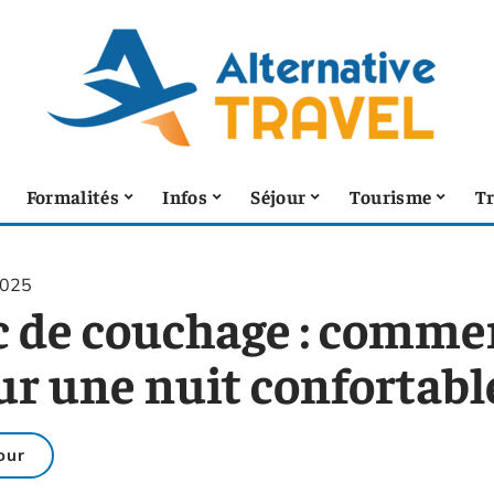
Formalités
Infos
Séjour
Tourisme
T
2025
c de couchage : commen
ur une nuit confortabl
our