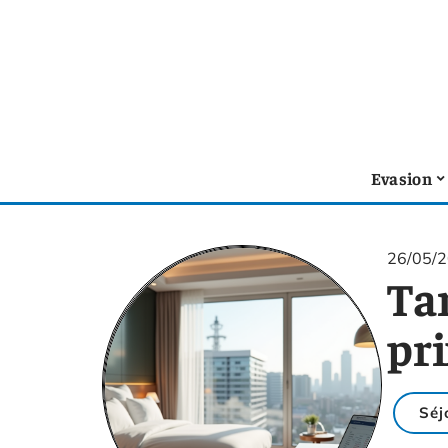
Evasion
26/05/
Ta
pr
Séj