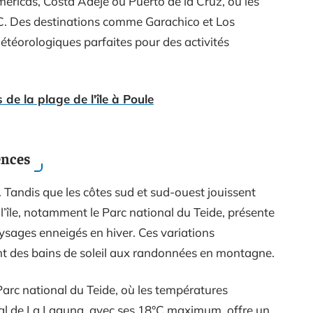
méricas, Costa Adeje ou Puerto de la Cruz, où les
. Des destinations comme Garachico et Los
météorologiques parfaites pour des activités
de la plage de l'île à Poule
ences
. Tandis que les côtes sud et sud-ouest jouissent
l’île, notamment le Parc national du Teide, présente
ysages enneigés en hiver. Ces variations
lant des bains de soleil aux randonnées en montagne.
arc national du Teide, où les températures
al de La Laguna, avec ses 18°C maximum, offre un