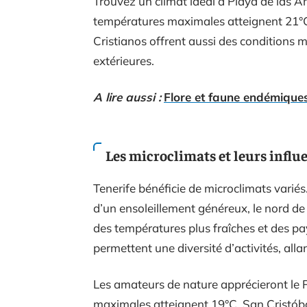
Trouvez un climat idéal à Playa de las A
températures maximales atteignent 21°C
Cristianos offrent aussi des conditions 
extérieures.
A lire aussi :
Flore et faune endémiques 
Les microclimats et leurs influ
Tenerife bénéficie de microclimats variés
d’un ensoleillement généreux, le nord de 
des températures plus fraîches et des pa
permettent une diversité d’activités, al
Les amateurs de nature apprécieront le P
maximales atteignent 19°C. San Cristób