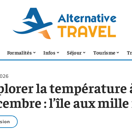
Formalités
Infos
Séjour
Tourisme
T
2026
plorer la température 
embre : l’île aux mill
sion