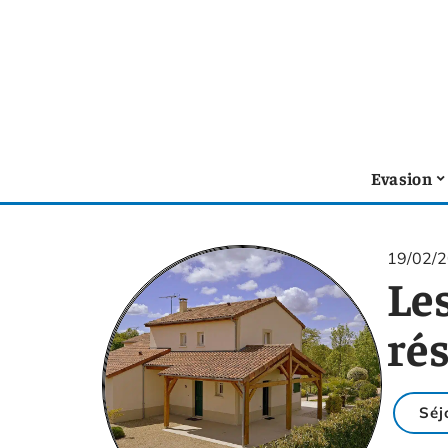
Evasion
19/02/
Le
ré
Séj