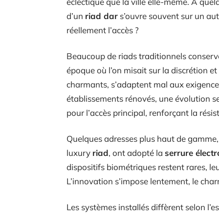
éclectique que la ville elle-même. À quel
d’un
riad dar
s’ouvre souvent sur un aut
réellement l’accès ?
Beaucoup de riads traditionnels conser
époque où l’on misait sur la discrétion e
charmants, s’adaptent mal aux exigences d
établissements rénovés, une évolution se
pour l’accès principal, renforçant la rési
Quelques adresses plus haut de gamme, 
luxury
riad
, ont adopté la
serrure élect
dispositifs biométriques restent rares, le
L’innovation s’impose lentement, le char
Les systèmes installés diffèrent selon l’e