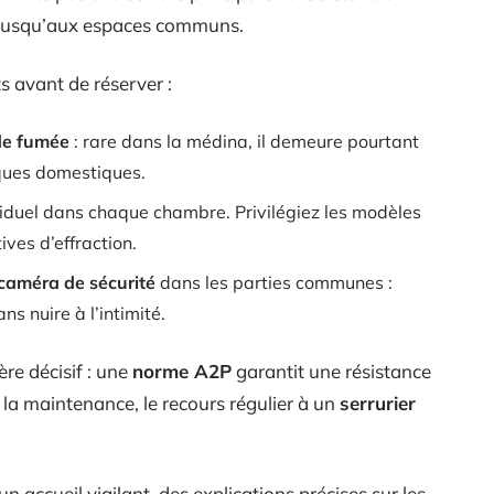
e, jusqu’aux espaces communs.
s avant de réserver :
de fumée
: rare dans la médina, il demeure pourtant
ques domestiques.
iduel dans chaque chambre. Privilégiez les modèles
ves d’effraction.
caméra de sécurité
dans les parties communes :
ns nuire à l’intimité.
ère décisif : une
norme A2P
garantit une résistance
 la maintenance, le recours régulier à un
serrurier
 un accueil vigilant, des explications précises sur les