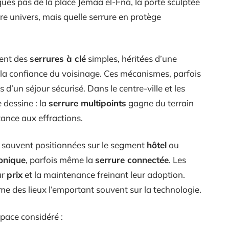
ques pas de la place Jemaa el-Fna, la porte sculptée
re univers, mais quelle serrure en protège
vent des
serrures à clé
simples, héritées d’une
t la confiance du voisinage. Ces mécanismes, parfois
’un séjour sécurisé. Dans le centre-ville et les
 dessine : la
serrure multipoints
gagne du terrain
stance aux effractions.
souvent positionnées sur le segment
hôtel
ou
ronique
, parfois même la
serrure connectée
. Les
ur
prix
et la maintenance freinant leur adoption.
me des lieux l’emportant souvent sur la technologie.
space considéré :