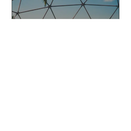
Où loger pendant vos voyages
: 10 lieux à ne pas manquer
12 mars 2026