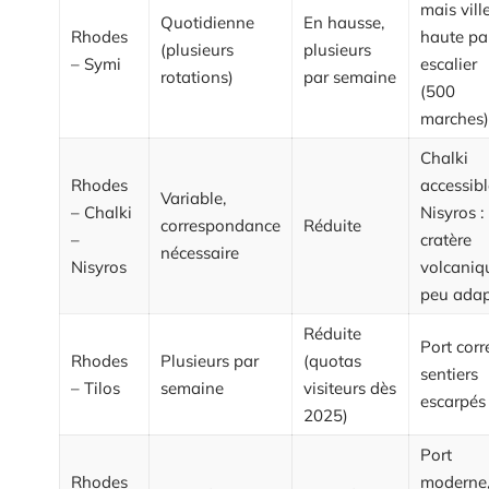
mais vill
Quotidienne
En hausse,
Rhodes
haute pa
(plusieurs
plusieurs
– Symi
escalier
rotations)
par semaine
(500
marches)
Chalki
Rhodes
accessibl
Variable,
– Chalki
Nisyros :
correspondance
Réduite
–
cratère
nécessaire
Nisyros
volcaniq
peu ada
Réduite
Port corr
Rhodes
Plusieurs par
(quotas
sentiers
– Tilos
semaine
visiteurs dès
escarpés
2025)
Port
Rhodes
moderne