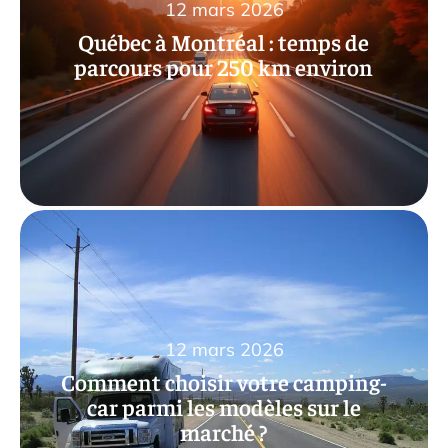
12 mars 2026
Québec à Montréal : temps de
parcours pour 250 km environ
12 mars 2026
Comment choisir votre camping-
car parmi les modèles sur le
marché ?